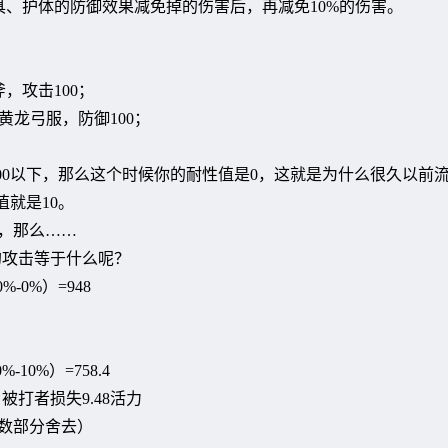
、护体的防御效果减免掉的伤害后，再减免10%的伤害。
，攻击100；
黄龙弓服，防御100；
.00以下，那么这个时候你的耐性值是0，这就是为什么很久以前
值就是10。
，那么……
的攻击等于什么呢？
0%-0%）=948
%-10%）=758.4
打者损失9.48活力
小数部分舍去）