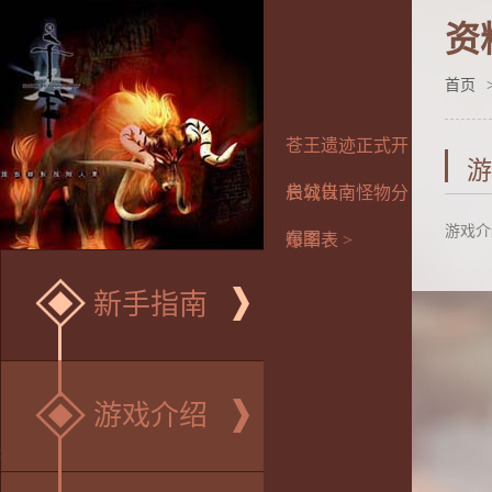
资
首页
苍王遗迹正式开
游
启公告 >
长城以南怪物分
游戏介绍..
布图 >
爆率表 >
新手指南
游戏介绍