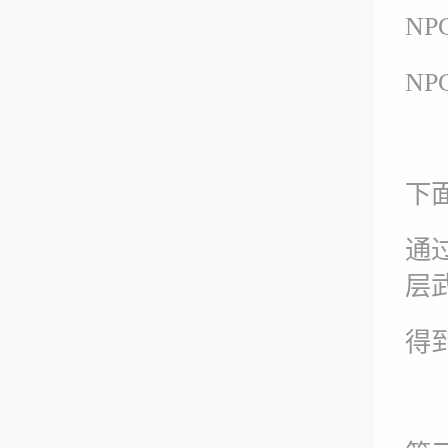
N
N
下
通
层
得