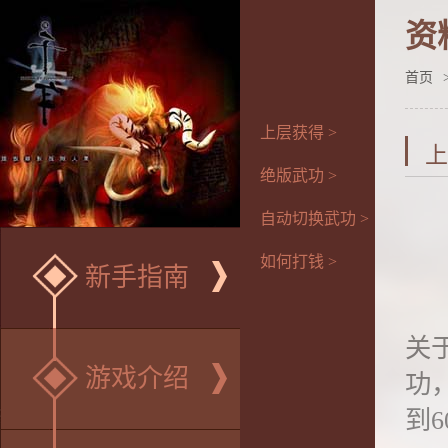
资
首页
上层获得 >
上
绝版武功 >
自动切换武功 >
如何打钱 >
新手指南
关
游戏介绍
功
到