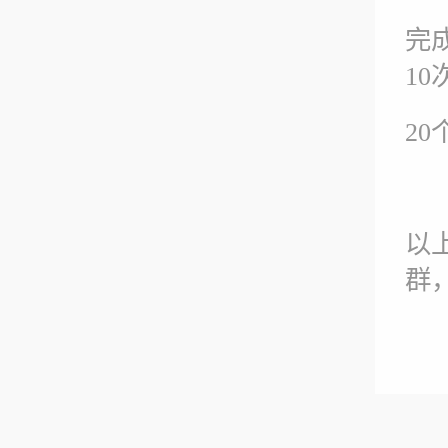
完
1
2
以
群