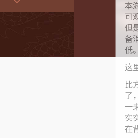
本
可
但
备
低
这
比
了
一
实
在