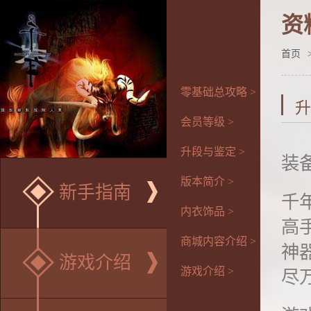
资
首页
零基础总攻略 >
升
会员等级 >
升段与鉴定 >
装
版本简介 >
新手指南
千
内衣饰品 >
高
商城内容介绍 >
神
游戏介绍
游戏介绍 >
尽