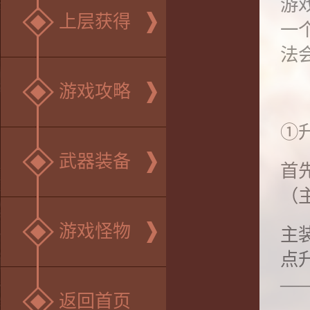
游
上层获得
一
法
游戏攻略
①
武器装备
首
（
游戏怪物
主
点
—
返回首页