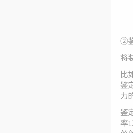
②
将
比
鉴
力
鉴
率